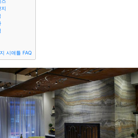
비스
광지
금
가
책
지 시애틀 FAQ