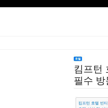
호텔
킴프턴 
필수 방
킴프턴 호텔 빈티