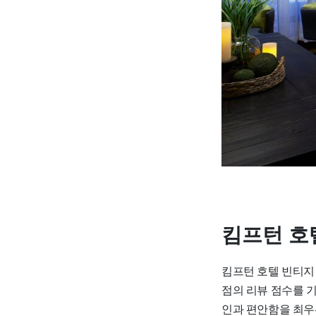
킴프턴 호
킴프턴 호텔 빈티지 
점의 리뷰 점수를 
인과 편안함을 최우