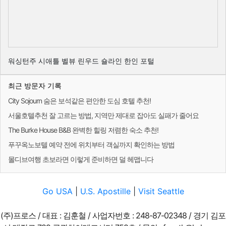
워싱턴주 시애틀 벨뷰 린우드 숄라인 한인 포털
최근 방문자 기록
City Sojourn 숨은 보석같은 편안한 도심 호텔 추천!
서울호텔추천 잘 고르는 방법, 지역만 제대로 잡아도 실패가 줄어요
The Burke House B&B 완벽한 힐링 저렴한 숙소 추천!
푸꾸옥노보텔 예약 전에 위치부터 객실까지 확인하는 방법
몰디브여행 초보라면 이렇게 준비하면 덜 헤맵니다
Go USA
|
U.S. Apostille
|
Visit Seattle
(주)프로스 / 대표 : 김훈철 / 사업자번호 : 248-87-02348 / 경기 김포