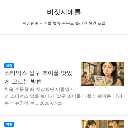
비짓시애틀
워싱턴주 시애틀 벨뷰 린우드 숄라인 한인 포털
여행
스타벅스 살구 조이풀 맛있
게 고르는 방법
처음 주문할 때 헷갈렸던 이름얼마
전 스타벅스 앱을 보다가 ‘살구 조이풀 메들리 쉐이큰 티’라
는 메뉴명이 눈…
2026-07-29
여행