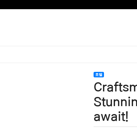
호텔
Craftsm
Stunnin
await!